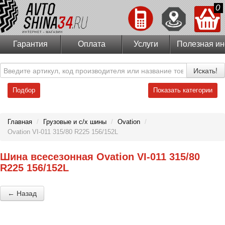
0
Гарантия
Оплата
Услуги
Полезная и
Искать!
Подбор
Показать категории
Главная
/
Грузовые и с/х шины
/
Ovation
/
Ovation VI-011 315/80 R225 156/152L
Шина всесезонная Ovation VI-011 315/80
R225 156/152L
← Назад