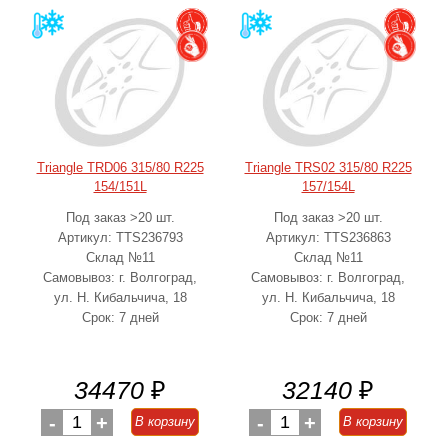
Triangle TRD06 315/80 R225
Triangle TRS02 315/80 R225
154/151L
157/154L
Под заказ >20 шт.
Под заказ >20 шт.
Артикул: TTS236793
Артикул: TTS236863
Склад №11
Склад №11
Самовывоз: г. Волгоград,
Самовывоз: г. Волгоград,
ул. Н. Кибальчича, 18
ул. Н. Кибальчича, 18
Срок: 7 дней
Срок: 7 дней
34470
₽
32140
₽
-
1
+
-
1
+
В корзину
В корзину