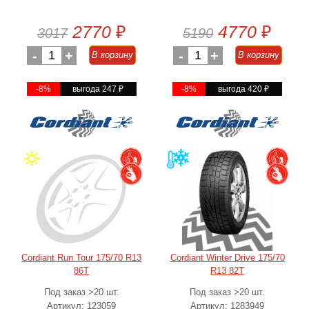
2770
₽
4770
₽
3017
5190
-
1
+
-
1
+
В корзину
В корзину
-8%
выгода 247
₽
-8%
выгода 420
₽
Cordiant Run Tour 175/70 R13
Cordiant Winter Drive 175/70
86T
R13 82T
Под заказ >20 шт.
Под заказ >20 шт.
Артикул: 123059
Артикул: 1283949