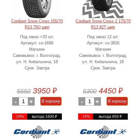
Cordiant Snow Cross 155/70
Cordiant Snow Cross 2 175/70
R13 75Q шип
R13 82T шип
Под заказ >20 шт.
Под заказ 12 шт.
Артикул: co-1699
Артикул: co-3826
Магазин
Магазин
Самовывоз: г. Волгоград,
Самовывоз: г. Волгоград,
ул. Н. Кибальчича, 18
ул. Н. Кибальчича, 18
Срок: Завтра
Срок: Завтра
3950
₽
4450
₽
5550
5300
-
1
+
-
1
+
В корзину
В корзину
-29%
выгода 1600
₽
-16%
выгода 850
₽