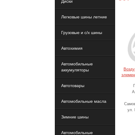
Диски
Легковые шины летние
Грузовые и с/х шины
Автохимия
Автомобильные
Возду
аккумуляторы
элемен
Автотовары
А
Автомобильные масла
Самов
ул.
Зимние шины
Автомобильные