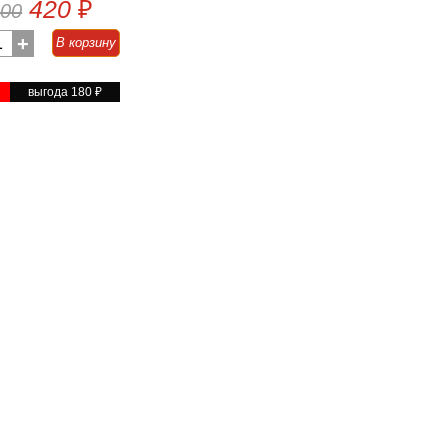
420
₽
600
1
+
В корзину
%
выгода 180
₽