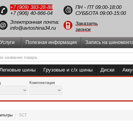
+7 (909) 383-28-88
ПН - ПТ 09:00-18:00
+7 (906) 40-666-04
СУББОТА 09:00-15:00
Электронная почта:
Заказать
info@avtoshina34.ru
звонок
Услуги
Полезная информация
Запись на шиномонт
Легковые шины
Грузовые и с/х шины
Диски
Акк
д
Комплектация
ильтры
/
SCT