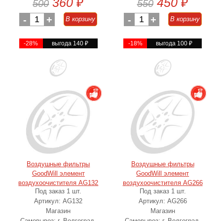
360
₽
450
₽
500
550
-
1
+
-
1
+
В корзину
В корзину
-28%
выгода 140
₽
-18%
выгода 100
₽
Воздушные фильтры
Воздушные фильтры
GoodWill элемент
GoodWill элемент
воздухоочистителя AG132
воздухоочистителя AG266
Под заказ 1 шт.
Под заказ 1 шт.
Артикул: AG132
Артикул: AG266
Магазин
Магазин
Самовывоз: г. Волгоград,
Самовывоз: г. Волгоград,