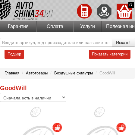
0
Гарантия
Оплата
Услуги
Полезная и
Искать!
Подбор
Показать категории
Главная
/
Автотовары
/
Воздушные фильтры
/
GoodWill
GoodWill