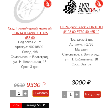
IJI Peugeot Black 7.00x16.00
Скад ГранитЧерный матовый
4/108.00 ET30-40 d65.10
5.50x14.00 4/98.00 ET35
d58.60
Под заказ 2 шт.
Под заказ 2 шт.
Артикул: ij-1798
Артикул: 902188001
Магазин
Склад №8
Самовывоз: г. Волгоград,
Самовывоз: г. Волгоград,
ул. Н. Кибальчича, 18
ул. Н. Кибальчича, 18
Срок: Завтра
Срок: 3 дня
3000
₽
9330
₽
9830
-
1
+
В корзину
-
1
+
В корзину
-5%
выгода 500
₽