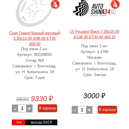
IJI Peugeot Black 7.00x16.00
Скад ГранитЧерный матовый
4/108.00 ET30-40 d65.10
5.50x14.00 4/98.00 ET35
d58.60
Под заказ 2 шт.
Под заказ 2 шт.
Артикул: ij-1798
Артикул: 902188001
Магазин
Склад №8
Самовывоз: г. Волгоград,
Самовывоз: г. Волгоград,
ул. Н. Кибальчича, 18
ул. Н. Кибальчича, 18
Срок: Завтра
Срок: 3 дня
3000
₽
9330
₽
9830
-
1
+
В корзину
-
1
+
В корзину
-5%
выгода 500
₽