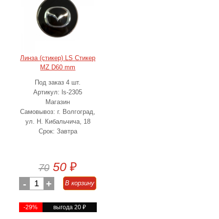
Линза (стикер) LS Стикер
MZ D60 mm
Под заказ 4 шт.
Артикул: ls-2305
Магазин
Самовывоз: г. Волгоград,
ул. Н. Кибальчича, 18
Срок: Завтра
50
₽
70
-
1
+
В корзину
-29%
выгода 20
₽