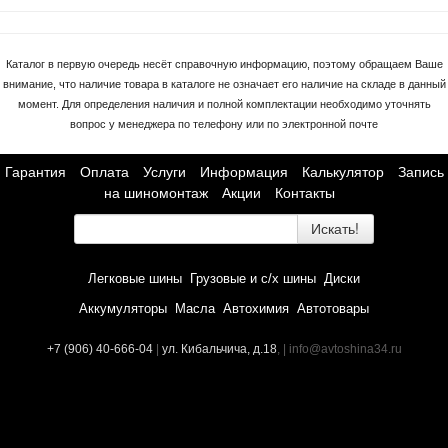
Каталог в первую очередь несёт справочную информацию, поэтому обращаем Ваше
внимание, что наличие товара в каталоге не означает его наличие на складе в данный
момент. Для определения наличия и полной комплектации необходимо уточнять
вопрос у менеджера по телефону или по электронной почте
Гарантия
Оплата
Услуги
Информация
Калькулятор
Запись
на шиномонтаж
Акции
Контакты
Искать!
Легковые шины
Грузовые и с/х шины
Диски
Аккумуляторы
Масла
Автохимия
Автотовары
+7 (906) 40-666-04
|
ул. Кибальчича, д.18
, | info@avtoshina34.ru