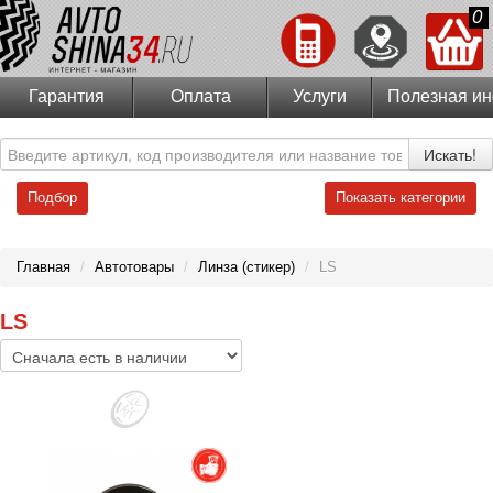
0
Гарантия
Оплата
Услуги
Полезная и
Искать!
Подбор
Показать категории
Главная
/
Автотовары
/
Линза (стикер)
/
LS
LS