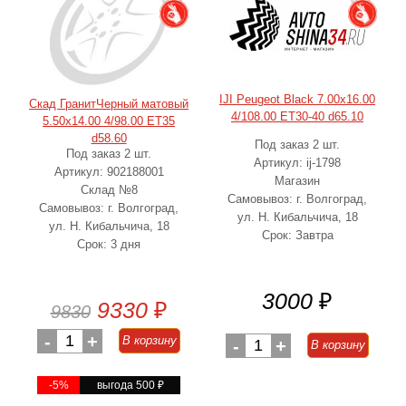
IJI Peugeot Black 7.00x16.00
Скад ГранитЧерный матовый
4/108.00 ET30-40 d65.10
5.50x14.00 4/98.00 ET35
d58.60
Под заказ 2 шт.
Под заказ 2 шт.
Артикул: ij-1798
Артикул: 902188001
Магазин
Склад №8
Самовывоз: г. Волгоград,
Самовывоз: г. Волгоград,
ул. Н. Кибальчича, 18
ул. Н. Кибальчича, 18
Срок: Завтра
Срок: 3 дня
3000
₽
9330
₽
9830
-
1
+
В корзину
-
1
+
В корзину
-5%
выгода 500
₽