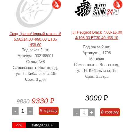
IJI Peugeot Black 7.00x16.00
Скад ГранитЧерный матовый
4/108.00 ET30-40 d65.10
5.50x14.00 4/98.00 ET35
d58.60
Под заказ 2 шт.
Под заказ 2 шт.
Артикул: ij-1798
Артикул: 902188001
Магазин
Склад №8
Самовывоз: г. Волгоград,
Самовывоз: г. Волгоград,
ул. Н. Кибальчича, 18
ул. Н. Кибальчича, 18
Срок: Завтра
Срок: 3 дня
3000
₽
9330
₽
9830
-
1
+
В корзину
-
1
+
В корзину
-5%
выгода 500
₽