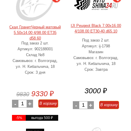
IJI Peugeot Black 7.00x16.00
Скад ГранитЧерный матовый
4/108.00 ET30-40 d65.10
5.50x14.00 4/98.00 ET35
d58.60
Под заказ 2 шт.
Под заказ 2 шт.
Артикул: ij-1798
Артикул: 902188001
Магазин
Склад №8
Самовывоз: г. Волгоград,
Самовывоз: г. Волгоград,
ул. Н. Кибальчича, 18
ул. Н. Кибальчича, 18
Срок: Завтра
Срок: 3 дня
3000
₽
9330
₽
9830
-
1
+
В корзину
-
1
+
В корзину
-5%
выгода 500
₽