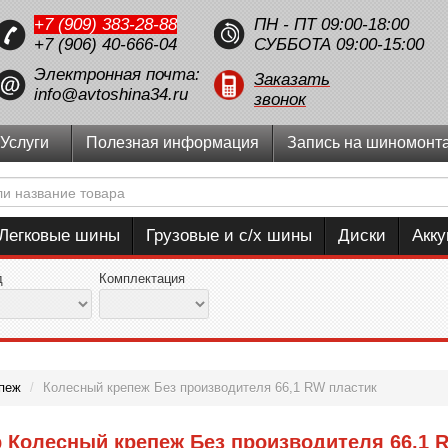
+7 (909) 383-28-88
ПН - ПТ 09:00-18:00
+7 (906) 40-666-04
СУББОТА 09:00-15:00
Электронная почта:
Заказать
info@avtoshina34.ru
звонок
Услуги
Полезная информация
Запись на шиномонт
Легковые шины
Грузовые и с/х шины
Диски
Акк
д
Комплектация
пеж
/
Колесный крепеж Без производителя 66,1 RW пластик
 Колесный крепеж Без производителя 66,1 