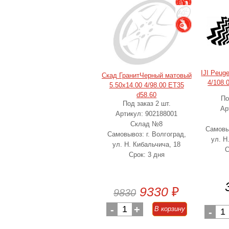
IJI Peug
Скад ГранитЧерный матовый
4/108.
5.50x14.00 4/98.00 ET35
d58.60
По
Под заказ 2 шт.
Ар
Артикул: 902188001
Склад №8
Самовыв
Самовывоз: г. Волгоград,
ул. Н
ул. Н. Кибальчича, 18
С
Срок: 3 дня
9330
₽
9830
-
1
+
В корзину
-
1