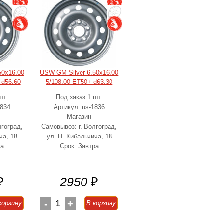
50x16.00
USW GM Silver 6.50x16.00
 d56.60
5/108.00 ET50+ d63.30
шт.
Под заказ 1 шт.
1834
Артикул: us-1836
Магазин
лгоград,
Самовывоз: г. Волгоград,
ча, 18
ул. Н. Кибальчича, 18
ра
Срок: Завтра
₽
2950
₽
-
1
+
корзину
В корзину