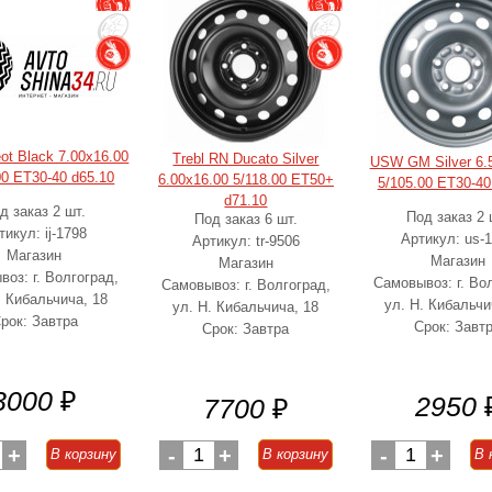
eot Black 7.00x16.00
Trebl RN Ducato Silver
USW GM Silver 6.
00 ET30-40 d65.10
6.00x16.00 5/118.00 ET50+
5/105.00 ET30-40
d71.10
д заказ 2 шт.
Под заказ 2 
Под заказ 6 шт.
тикул: ij-1798
Артикул: us-
Артикул: tr-9506
Магазин
Магазин
Магазин
оз: г. Волгоград,
Самовывоз: г. Во
Самовывоз: г. Волгоград,
. Кибальчича, 18
ул. Н. Кибальчи
ул. Н. Кибальчича, 18
рок: Завтра
Срок: Завт
Срок: Завтра
3000
₽
2950
7700
₽
+
-
1
+
-
1
+
В корзину
В корзину
В 