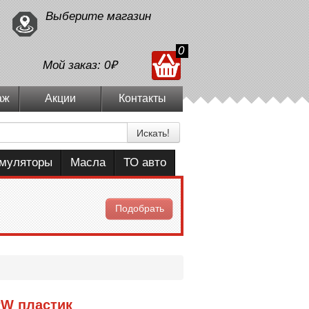
Выберите магазин
0
Мой заказ:
0₽
аж
Акции
Контакты
Искать!
умуляторы
Масла
ТО авто
Подобрать
RW пластик