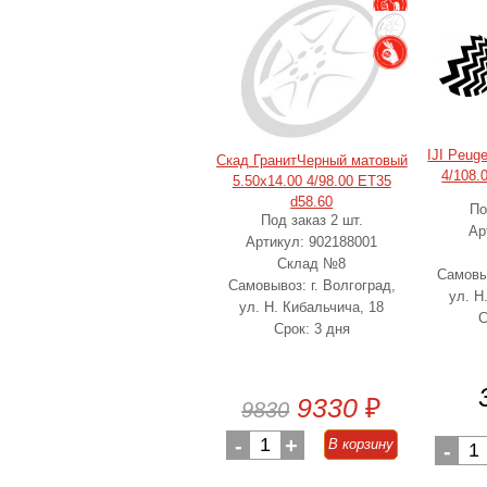
IJI Peug
Скад ГранитЧерный матовый
4/108.
5.50x14.00 4/98.00 ET35
d58.60
По
Под заказ 2 шт.
Ар
Артикул: 902188001
Склад №8
Самовыв
Самовывоз: г. Волгоград,
ул. Н
ул. Н. Кибальчича, 18
С
Срок: 3 дня
9330
₽
9830
-
1
+
В корзину
-
1