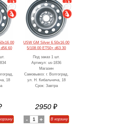
50x16.00
USW GM Silver 6.50x16.00
 d56.60
5/108.00 ET50+ d63.30
шт.
Под заказ 1 шт.
1834
Артикул: us-1836
Магазин
лгоград,
Самовывоз: г. Волгоград,
ча, 18
ул. Н. Кибальчича, 18
ра
Срок: Завтра
₽
2950
₽
-
1
+
корзину
В корзину