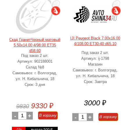
IJI Peugeot Black 7.00x16.00
Скад ГранитЧерный матовый
4/108.00 ET30-40 d65.10
5.50x14.00 4/98.00 ET35
d58.60
Под заказ 2 шт.
Под заказ 2 шт.
Артикул: ij-1798
Артикул: 902188001
Магазин
Склад №8
Самовывоз: г. Волгоград,
Самовывоз: г. Волгоград,
ул. Н. Кибальчича, 18
ул. Н. Кибальчича, 18
Срок: Завтра
Срок: 3 дня
3000
₽
9330
₽
9830
-
1
+
В корзину
-
1
+
В корзину
-5%
выгода 500
₽