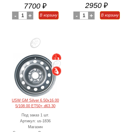
2950
₽
7700
₽
-
1
+
-
1
+
В корзину
В корзину
USW GM Silver 6.50x16.00
5/108.00 ET50+ d63.30
Под заказ 1 шт.
Артикул: us-1836
Магазин