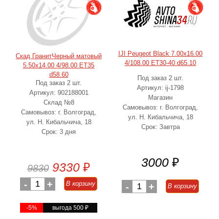
IJI Peugeot Black 7.00x16.00
Скад ГранитЧерный матовый
4/108.00 ET30-40 d65.10
5.50x14.00 4/98.00 ET35
d58.60
Под заказ 2 шт.
Под заказ 2 шт.
Артикул: ij-1798
Артикул: 902188001
Магазин
Склад №8
Самовывоз: г. Волгоград,
Самовывоз: г. Волгоград,
ул. Н. Кибальчича, 18
ул. Н. Кибальчича, 18
Срок: Завтра
Срок: 3 дня
3000
₽
9330
₽
9830
-
1
+
В корзину
-
1
+
В корзину
-5%
выгода 500
₽