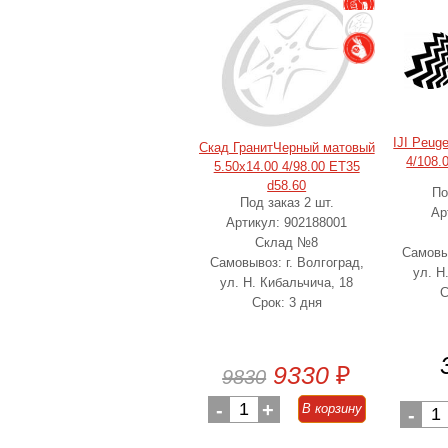
IJI Peug
Скад ГранитЧерный матовый
4/108.
5.50x14.00 4/98.00 ET35
d58.60
По
Под заказ 2 шт.
Ар
Артикул: 902188001
Склад №8
Самовыв
Самовывоз: г. Волгоград,
ул. Н
ул. Н. Кибальчича, 18
С
Срок: 3 дня
9330
₽
9830
-
1
+
В корзину
-
1