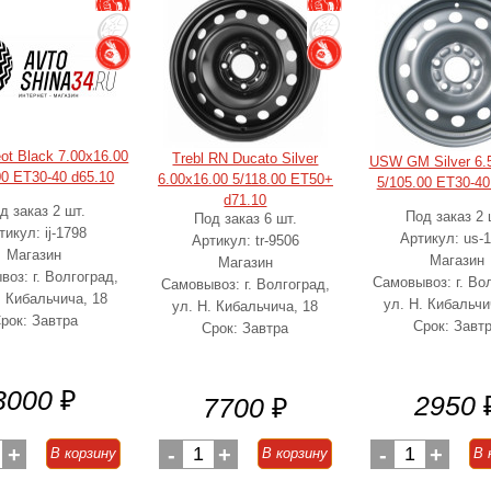
eot Black 7.00x16.00
Trebl RN Ducato Silver
USW GM Silver 6.
00 ET30-40 d65.10
6.00x16.00 5/118.00 ET50+
5/105.00 ET30-40
d71.10
д заказ 2 шт.
Под заказ 2 
Под заказ 6 шт.
тикул: ij-1798
Артикул: us-
Артикул: tr-9506
Магазин
Магазин
Магазин
оз: г. Волгоград,
Самовывоз: г. Во
Самовывоз: г. Волгоград,
. Кибальчича, 18
ул. Н. Кибальчи
ул. Н. Кибальчича, 18
рок: Завтра
Срок: Завт
Срок: Завтра
3000
₽
2950
7700
₽
+
-
1
+
-
1
+
В корзину
В корзину
В 