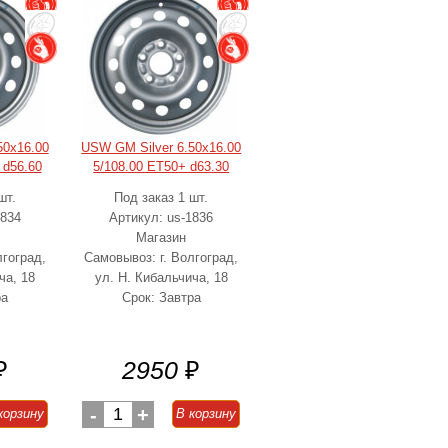
50x16.00
USW GM Silver 6.50x16.00
 d56.60
5/108.00 ET50+ d63.30
шт.
Под заказ 1 шт.
1834
Артикул: us-1836
Магазин
лгоград,
Самовывоз: г. Волгоград,
ча, 18
ул. Н. Кибальчича, 18
ра
Срок: Завтра
₽
2950
₽
-
1
+
корзину
В корзину