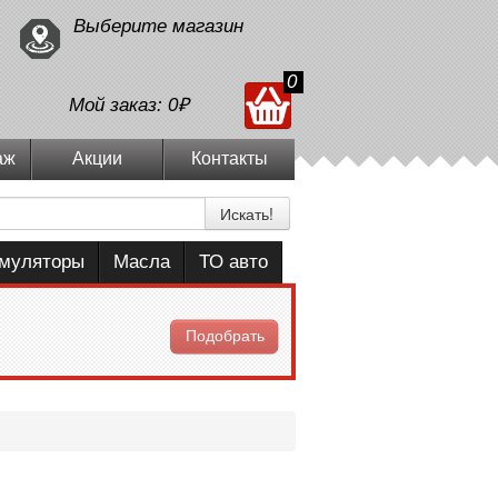
Выберите магазин
0
Мой заказ:
0₽
аж
Акции
Контакты
Искать!
умуляторы
Масла
ТО авто
Подобрать