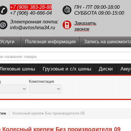
+7 (909) 383-28-88
ПН - ПТ 09:00-18:00
+7 (906) 40-666-04
СУББОТА 09:00-15:00
Электронная почта:
Заказать
info@avtoshina34.ru
звонок
Услуги
Полезная информация
Запись на шиномонт
Легковые шины
Грузовые и с/х шины
Диски
Акк
д
Комплектация
пеж
/
Колесный крепеж Без производителя 09
 Колесный крепеж Без производителя 09