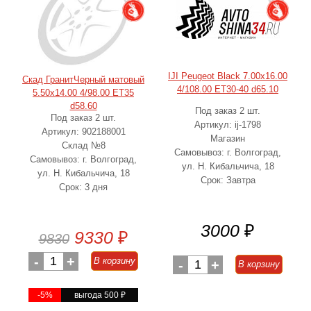
IJI Peugeot Black 7.00x16.00
Скад ГранитЧерный матовый
4/108.00 ET30-40 d65.10
5.50x14.00 4/98.00 ET35
d58.60
Под заказ 2 шт.
Под заказ 2 шт.
Артикул: ij-1798
Артикул: 902188001
Магазин
Склад №8
Самовывоз: г. Волгоград,
Самовывоз: г. Волгоград,
ул. Н. Кибальчича, 18
ул. Н. Кибальчича, 18
Срок: Завтра
Срок: 3 дня
3000
₽
9330
₽
9830
-
1
+
В корзину
-
1
+
В корзину
-5%
выгода 500
₽