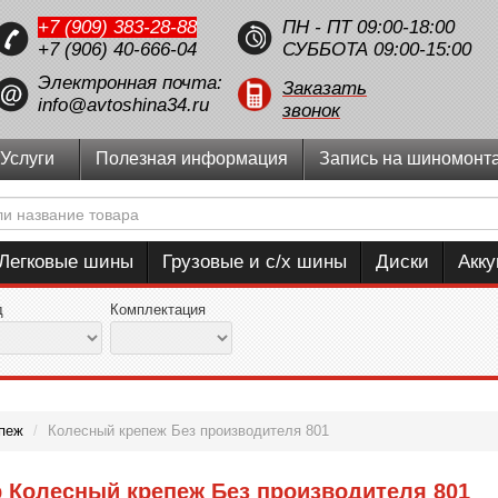
+7 (909) 383-28-88
ПН - ПТ 09:00-18:00
+7 (906) 40-666-04
СУББОТА 09:00-15:00
Электронная почта:
Заказать
info@avtoshina34.ru
звонок
Услуги
Полезная информация
Запись на шиномонт
Легковые шины
Грузовые и с/х шины
Диски
Акк
д
Комплектация
пеж
/
Колесный крепеж Без производителя 801
 Колесный крепеж Без производителя 801