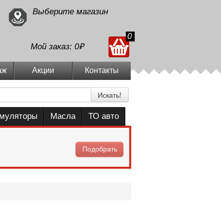
Выберите магазин
0
Мой заказ:
0₽
аж
Акции
Контакты
Искать!
умуляторы
Масла
ТО авто
Подобрать