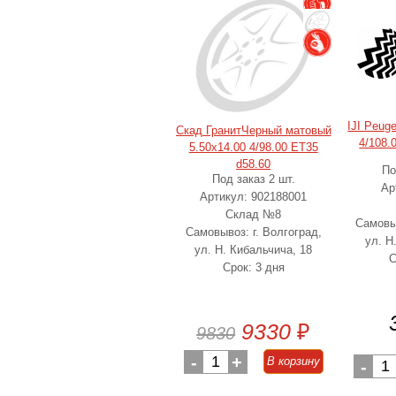
IJI Peug
Скад ГранитЧерный матовый
4/108.
5.50x14.00 4/98.00 ET35
d58.60
По
Под заказ 2 шт.
Ар
Артикул: 902188001
Склад №8
Самовыв
Самовывоз: г. Волгоград,
ул. Н
ул. Н. Кибальчича, 18
С
Срок: 3 дня
9330
₽
9830
-
1
+
В корзину
-
1