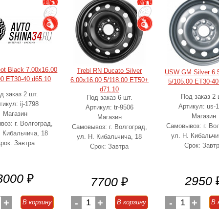
eot Black 7.00x16.00
Trebl RN Ducato Silver
USW GM Silver 6.
00 ET30-40 d65.10
6.00x16.00 5/118.00 ET50+
5/105.00 ET30-40
d71.10
д заказ 2 шт.
Под заказ 2 
Под заказ 6 шт.
тикул: ij-1798
Артикул: us-
Артикул: tr-9506
Магазин
Магазин
Магазин
оз: г. Волгоград,
Самовывоз: г. Во
Самовывоз: г. Волгоград,
. Кибальчича, 18
ул. Н. Кибальчи
ул. Н. Кибальчича, 18
рок: Завтра
Срок: Завт
Срок: Завтра
3000
₽
2950
7700
₽
+
-
1
+
-
1
+
В корзину
В корзину
В 