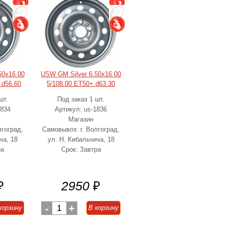
50x16.00
USW GM Silver 6.50x16.00
 d56.60
5/108.00 ET50+ d63.30
шт.
Под заказ 1 шт.
1834
Артикул: us-1836
Магазин
лгоград,
Самовывоз: г. Волгоград,
ча, 18
ул. Н. Кибальчича, 18
ра
Срок: Завтра
₽
2950
₽
-
1
+
корзину
В корзину