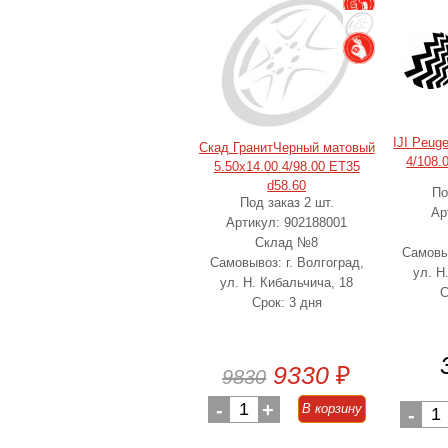
IJI Peug
Скад ГранитЧерный матовый
4/108.
5.50x14.00 4/98.00 ET35
d58.60
По
Под заказ 2 шт.
Ар
Артикул: 902188001
Склад №8
Самовыв
Самовывоз: г. Волгоград,
ул. Н
ул. Н. Кибальчича, 18
С
Срок: 3 дня
9330
₽
9830
-
1
+
В корзину
-
1