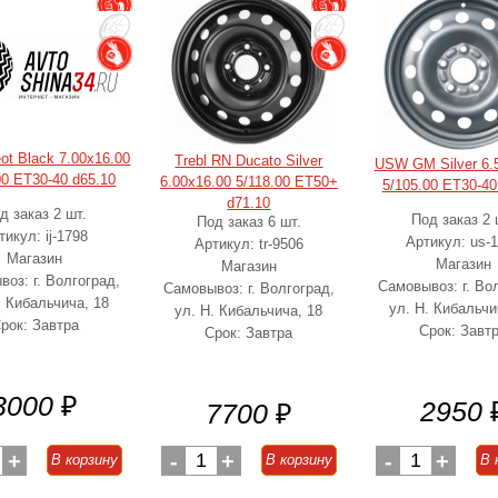
eot Black 7.00x16.00
Trebl RN Ducato Silver
USW GM Silver 6.
00 ET30-40 d65.10
6.00x16.00 5/118.00 ET50+
5/105.00 ET30-40
d71.10
д заказ 2 шт.
Под заказ 2 
Под заказ 6 шт.
тикул: ij-1798
Артикул: us-
Артикул: tr-9506
Магазин
Магазин
Магазин
оз: г. Волгоград,
Самовывоз: г. Во
Самовывоз: г. Волгоград,
. Кибальчича, 18
ул. Н. Кибальчи
ул. Н. Кибальчича, 18
рок: Завтра
Срок: Завт
Срок: Завтра
3000
₽
2950
7700
₽
+
-
1
+
-
1
+
В корзину
В корзину
В 