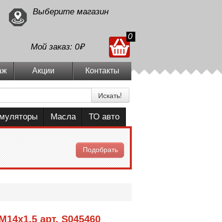
Выберите магазин
0
Мой заказ:
0₽
аж
Акции
Контакты
Искать!
умуляторы
Масла
ТО авто
Подобрать
14x1,5 арт. S045460