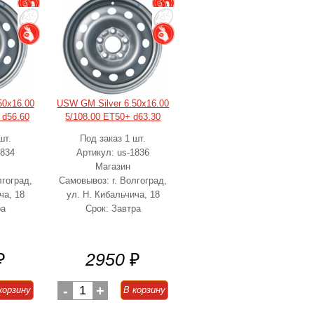
50x16.00
USW GM Silver 6.50x16.00
 d56.60
5/108.00 ET50+ d63.30
шт.
Под заказ 1 шт.
1834
Артикул: us-1836
Магазин
лгоград,
Самовывоз: г. Волгоград,
ча, 18
ул. Н. Кибальчича, 18
ра
Срок: Завтра
₽
2950
₽
-
1
+
корзину
В корзину