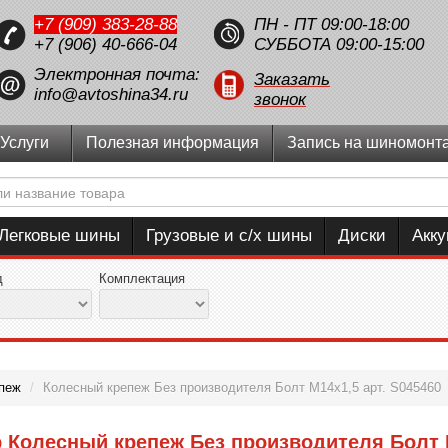
+7 (909) 383-28-88
ПН - ПТ 09:00-18:00
+7 (906) 40-666-04
СУББОТА 09:00-15:00
Электронная почта:
Заказать
info@avtoshina34.ru
звонок
Услуги
Полезная информация
Запись на шиномонт
Легковые шины
Грузовые и с/х шины
Диски
Акк
д
Комплектация
пеж
/
Колесный крепеж Без производителя Болт M14x1,5 арт. S045460
 Колесный крепеж Без производителя Болт M