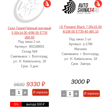
IJI Peugeot Black 7.00x16.00
Скад ГранитЧерный матовый
4/108.00 ET30-40 d65.10
5.50x14.00 4/98.00 ET35
d58.60
Под заказ 2 шт.
Под заказ 2 шт.
Артикул: ij-1798
Артикул: 902188001
Магазин
Склад №8
Самовывоз: г. Волгоград,
Самовывоз: г. Волгоград,
ул. Н. Кибальчича, 18
ул. Н. Кибальчича, 18
Срок: Завтра
Срок: 3 дня
3000
₽
9330
₽
9830
-
1
+
В корзину
-
1
+
В корзину
-5%
выгода 500
₽