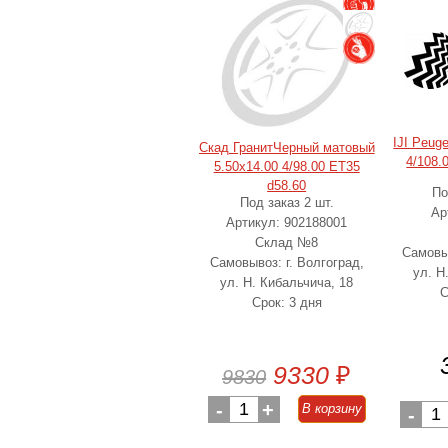
IJI Peug
Скад ГранитЧерный матовый
4/108.
5.50x14.00 4/98.00 ET35
d58.60
По
Под заказ 2 шт.
Ар
Артикул: 902188001
Склад №8
Самовыв
Самовывоз: г. Волгоград,
ул. Н
ул. Н. Кибальчича, 18
С
Срок: 3 дня
9330
₽
9830
-
1
+
В корзину
-
1