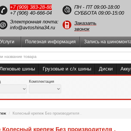
+7 (909) 383-28-88
ПН - ПТ 09:00-18:00
+7 (906) 40-666-04
СУББОТА 09:00-15:00
Электронная почта:
Заказать
info@avtoshina34.ru
звонок
Услуги
Полезная информация
Запись на шиномонт
Легковые шины
Грузовые и с/х шины
Диски
Акк
д
Комплектация
пеж
/
Колесный крепеж Без производителя .
 Колесный крепеж Без производителя .