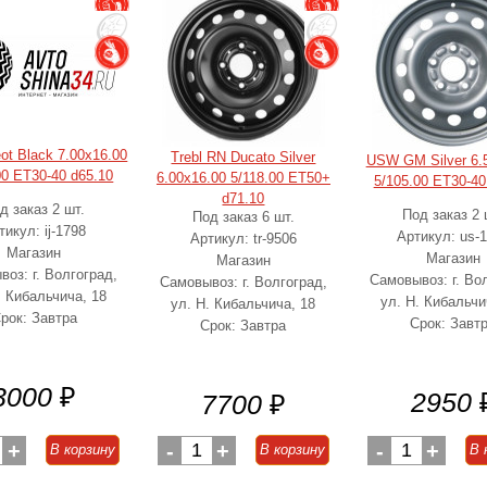
eot Black 7.00x16.00
Trebl RN Ducato Silver
USW GM Silver 6.
00 ET30-40 d65.10
6.00x16.00 5/118.00 ET50+
5/105.00 ET30-40
d71.10
д заказ 2 шт.
Под заказ 2 
Под заказ 6 шт.
тикул: ij-1798
Артикул: us-
Артикул: tr-9506
Магазин
Магазин
Магазин
оз: г. Волгоград,
Самовывоз: г. Во
Самовывоз: г. Волгоград,
. Кибальчича, 18
ул. Н. Кибальчи
ул. Н. Кибальчича, 18
рок: Завтра
Срок: Завт
Срок: Завтра
3000
₽
2950
7700
₽
+
-
1
+
-
1
+
В корзину
В корзину
В 