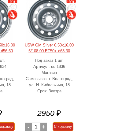
50x16.00
USW GM Silver 6.50x16.00
 d56.60
5/108.00 ET50+ d63.30
шт.
Под заказ 1 шт.
1834
Артикул: us-1836
Магазин
лгоград,
Самовывоз: г. Волгоград,
ча, 18
ул. Н. Кибальчича, 18
ра
Срок: Завтра
₽
2950
₽
-
1
+
корзину
В корзину