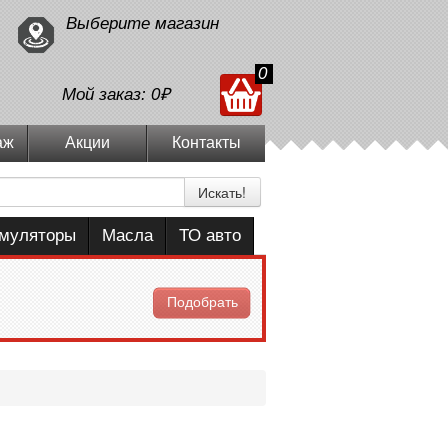
Выберите магазин
0
Мой заказ:
0₽
аж
Акции
Контакты
Искать!
умуляторы
Масла
ТО авто
Подобрать