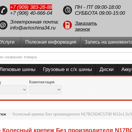
+7 (909) 383-28-88
ПН - ПТ 09:00-18:00
+7 (906) 40-666-04
СУББОТА 09:00-15:00
Электронная почта:
Заказать
info@avtoshina34.ru
звонок
Услуги
Полезная информация
Запись на шиномонт
Легковые шины
Грузовые и с/х шины
Диски
Акк
д
Комплектация
пеж
/
Колесный крепеж Без производителя N17BCN34CST08 M12x1.5x3
р Колесный крепеж Без производителя N17B