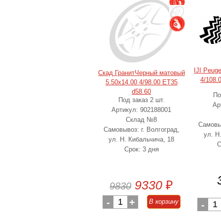
IJI Peug
Скад ГранитЧерный матовый
4/108.
5.50x14.00 4/98.00 ET35
d58.60
По
Под заказ 2 шт.
Ар
Артикул: 902188001
Склад №8
Самовыв
Самовывоз: г. Волгоград,
ул. Н
ул. Н. Кибальчича, 18
С
Срок: 3 дня
9330
₽
9830
-
1
+
В корзину
-
1