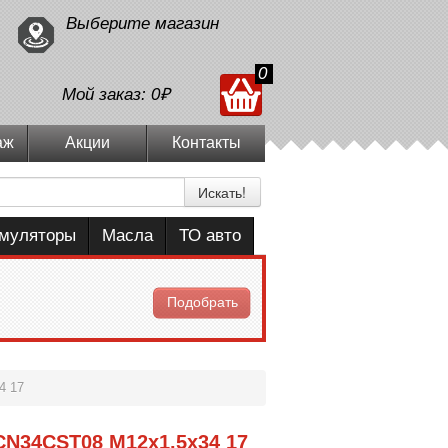
Выберите магазин
0
Мой заказ:
0₽
аж
Акции
Контакты
Искать!
умуляторы
Масла
ТО авто
Подобрать
4 17
CN34CST08 M12x1.5x34 17