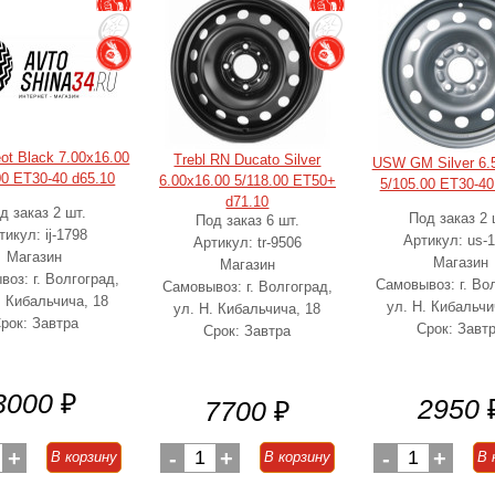
eot Black 7.00x16.00
Trebl RN Ducato Silver
USW GM Silver 6.
00 ET30-40 d65.10
6.00x16.00 5/118.00 ET50+
5/105.00 ET30-40
d71.10
д заказ 2 шт.
Под заказ 2 
Под заказ 6 шт.
тикул: ij-1798
Артикул: us-
Артикул: tr-9506
Магазин
Магазин
Магазин
оз: г. Волгоград,
Самовывоз: г. Во
Самовывоз: г. Волгоград,
. Кибальчича, 18
ул. Н. Кибальчи
ул. Н. Кибальчича, 18
рок: Завтра
Срок: Завт
Срок: Завтра
3000
₽
2950
7700
₽
+
-
1
+
-
1
+
В корзину
В корзину
В 