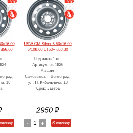
50x16.00
USW GM Silver 6.50x16.00
 d56.60
5/108.00 ET50+ d63.30
шт.
Под заказ 1 шт.
1834
Артикул: us-1836
Магазин
лгоград,
Самовывоз: г. Волгоград,
ча, 18
ул. Н. Кибальчича, 18
ра
Срок: Завтра
₽
2950
₽
-
1
+
корзину
В корзину