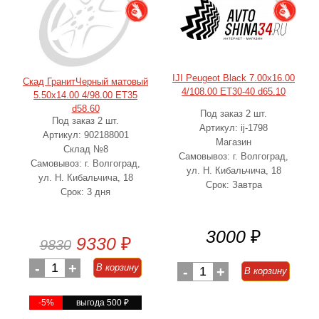
IJI Peugeot Black 7.00x16.00
Скад ГранитЧерный матовый
4/108.00 ET30-40 d65.10
5.50x14.00 4/98.00 ET35
d58.60
Под заказ 2 шт.
Под заказ 2 шт.
Артикул: ij-1798
Артикул: 902188001
Магазин
Склад №8
Самовывоз: г. Волгоград,
Самовывоз: г. Волгоград,
ул. Н. Кибальчича, 18
ул. Н. Кибальчича, 18
Срок: Завтра
Срок: 3 дня
3000
₽
9330
₽
9830
-
1
+
В корзину
-
1
+
В корзину
-5%
выгода 500
₽