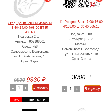
IJI Peugeot Black 7.00x16.00
Скад ГранитЧерный матовый
4/108.00 ET30-40 d65.10
5.50x14.00 4/98.00 ET35
d58.60
Под заказ 2 шт.
Под заказ 2 шт.
Артикул: ij-1798
Артикул: 902188001
Магазин
Склад №8
Самовывоз: г. Волгоград,
Самовывоз: г. Волгоград,
ул. Н. Кибальчича, 18
ул. Н. Кибальчича, 18
Срок: Завтра
Срок: 3 дня
3000
₽
9330
₽
9830
-
1
+
В корзину
-
1
+
В корзину
-5%
выгода 500
₽