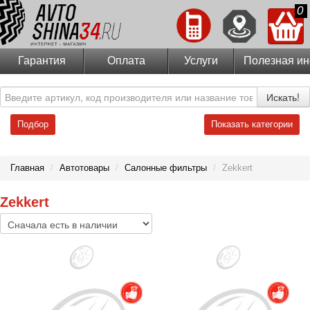
0
Гарантия
Оплата
Услуги
Полезная и
Искать!
Подбор
Показать категории
Главная
/
Автотовары
/
Салонные фильтры
/
Zekkert
Zekkert