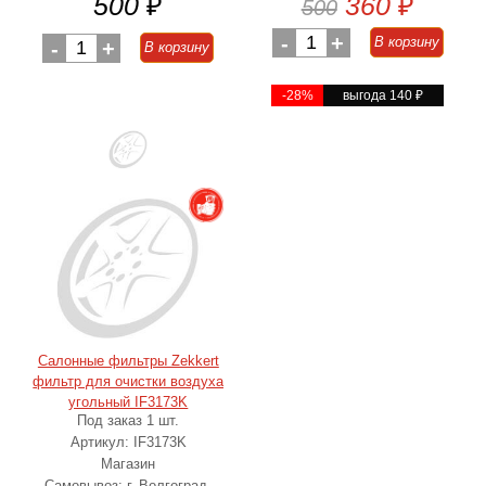
500
₽
360
₽
500
-
1
+
В корзину
-
1
+
В корзину
-28%
выгода 140
₽
Салонные фильтры Zekkert
фильтр для очистки воздуха
угольный IF3173K
Под заказ 1 шт.
Артикул: IF3173K
Магазин
Самовывоз: г. Волгоград,