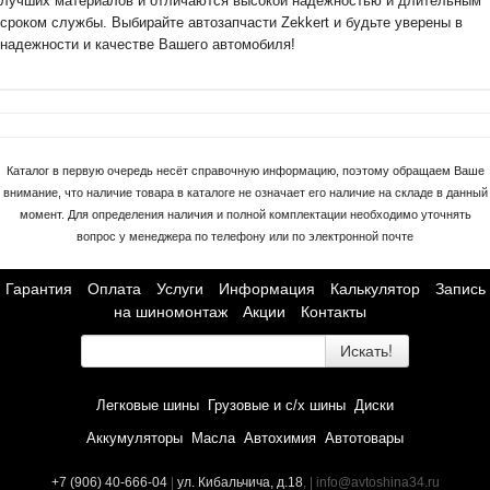
лучших материалов и отличаются высокой надежностью и длительным
сроком службы. Выбирайте автозапчасти Zekkert и будьте уверены в
надежности и качестве Вашего автомобиля!
Каталог в первую очередь несёт справочную информацию, поэтому обращаем Ваше
внимание, что наличие товара в каталоге не означает его наличие на складе в данный
момент. Для определения наличия и полной комплектации необходимо уточнять
вопрос у менеджера по телефону или по электронной почте
Гарантия
Оплата
Услуги
Информация
Калькулятор
Запись
на шиномонтаж
Акции
Контакты
Искать!
Легковые шины
Грузовые и с/х шины
Диски
Аккумуляторы
Масла
Автохимия
Автотовары
+7 (906) 40-666-04
|
ул. Кибальчича, д.18
, | info@avtoshina34.ru