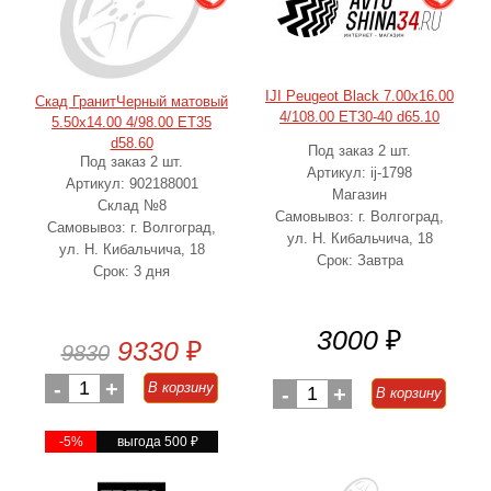
IJI Peugeot Black 7.00x16.00
Скад ГранитЧерный матовый
4/108.00 ET30-40 d65.10
5.50x14.00 4/98.00 ET35
d58.60
Под заказ 2 шт.
Под заказ 2 шт.
Артикул: ij-1798
Артикул: 902188001
Магазин
Склад №8
Самовывоз: г. Волгоград,
Самовывоз: г. Волгоград,
ул. Н. Кибальчича, 18
ул. Н. Кибальчича, 18
Срок: Завтра
Срок: 3 дня
3000
₽
9330
₽
9830
-
1
+
В корзину
-
1
+
В корзину
-5%
выгода 500
₽