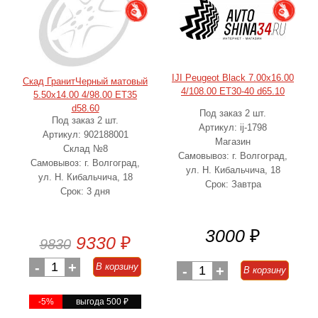
IJI Peugeot Black 7.00x16.00
Скад ГранитЧерный матовый
4/108.00 ET30-40 d65.10
5.50x14.00 4/98.00 ET35
d58.60
Под заказ 2 шт.
Под заказ 2 шт.
Артикул: ij-1798
Артикул: 902188001
Магазин
Склад №8
Самовывоз: г. Волгоград,
Самовывоз: г. Волгоград,
ул. Н. Кибальчича, 18
ул. Н. Кибальчича, 18
Срок: Завтра
Срок: 3 дня
3000
₽
9330
₽
9830
-
1
+
В корзину
-
1
+
В корзину
-5%
выгода 500
₽