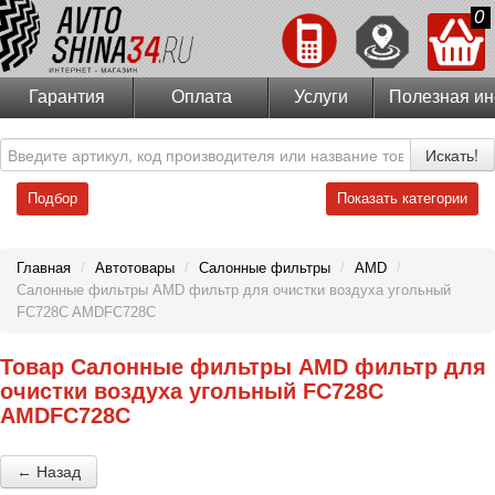
0
Гарантия
Оплата
Услуги
Полезная и
Искать!
Подбор
Показать категории
Главная
/
Автотовары
/
Салонные фильтры
/
AMD
/
Салонные фильтры AMD фильтр для очистки воздуха угольный
FC728C AMDFC728C
Товар Салонные фильтры AMD фильтр для
очистки воздуха угольный FC728C
AMDFC728C
← Назад