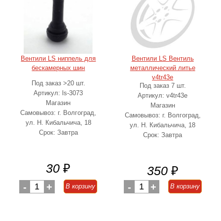
Вентили LS ниппель для
Вентили LS Вентиль
бескамерных шин
металлический литье
v4tr43e
Под заказ >20 шт.
Под заказ 7 шт.
Артикул: ls-3073
Артикул: v4tr43e
Магазин
Магазин
Самовывоз: г. Волгоград,
Самовывоз: г. Волгоград,
ул. Н. Кибальчича, 18
ул. Н. Кибальчича, 18
Срок: Завтра
Срок: Завтра
30
₽
350
₽
-
1
+
-
1
+
В корзину
В корзину