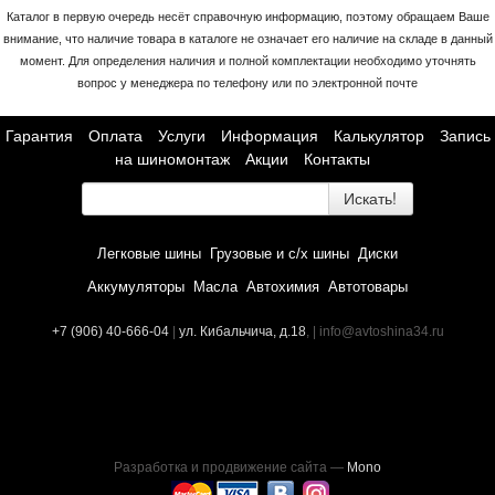
Каталог в первую очередь несёт справочную информацию, поэтому обращаем Ваше
внимание, что наличие товара в каталоге не означает его наличие на складе в данный
момент. Для определения наличия и полной комплектации необходимо уточнять
вопрос у менеджера по телефону или по электронной почте
Гарантия
Оплата
Услуги
Информация
Калькулятор
Запись
на шиномонтаж
Акции
Контакты
Искать!
Легковые шины
Грузовые и с/х шины
Диски
Аккумуляторы
Масла
Автохимия
Автотовары
+7 (906) 40-666-04
|
ул. Кибальчича, д.18
, | info@avtoshina34.ru
Разработка и продвижение сайта —
Mono