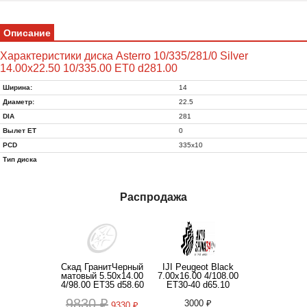
Описание
Характеристики диска Asterro 10/335/281/0 Silver
14.00x22.50 10/335.00 ET0 d281.00
Ширина:
14
Диаметр:
22.5
DIA
281
Вылет ET
0
PCD
335x10
Тип диска
Распродажа
Скад ГранитЧерный
IJI Peugeot Black
матовый 5.50x14.00
7.00x16.00 4/108.00
4/98.00 ET35 d58.60
ET30-40 d65.10
9830 ₽
3000 ₽
9330 ₽