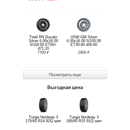
Trebl RN Ducato
USW GM Silver
Silver 6.00x16.00
6.50x16.00 5/105.00
5/118.00 ET50+
ET30-40 d56.60
d71.10
7700 ₽
2950 ₽
Посмотреть еще
Выгодная цена
Tunga Nordway 3
Tunga Nordway 3
175/65 R14 82Q шип
195/65 R15 91Q шип