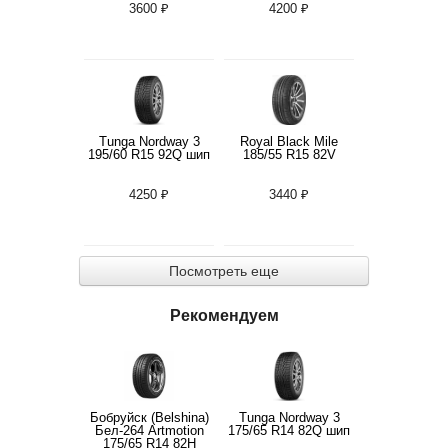
3600 ₽
4200 ₽
Tunga Nordway 3
Royal Black Mile
195/60 R15 92Q шип
185/55 R15 82V
4250 ₽
3440 ₽
Посмотреть еще
Рекомендуем
Бобруйск (Belshina)
Tunga Nordway 3
Бел-264 Artmotion
175/65 R14 82Q шип
175/65 R14 82H