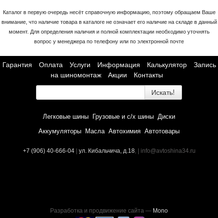
Каталог в первую очередь несёт справочную информацию, поэтому обращаем Ваше
внимание, что наличие товара в каталоге не означает его наличие на складе в данный
момент. Для определения наличия и полной комплектации необходимо уточнять
вопрос у менеджера по телефону или по электронной почте
Гарантия
Оплата
Услуги
Информация
Калькулятор
Запись
на шиномонтаж
Акции
Контакты
Искать!
Легковые шины
Грузовые и с/х шины
Диски
Аккумуляторы
Масла
Автохимия
Автотовары
+7 (906) 40-666-04
|
ул. Кибальчича, д.18
, | info@avtoshina34.ru
Разработка и продвижение сайта —
Mono