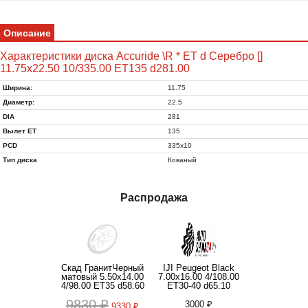
Описание
Характеристики диска Accuride \R * ET d Серебро []
11.75x22.50 10/335.00 ET135 d281.00
Ширина:
11.75
Диаметр:
22.5
DIA
281
Вылет ET
135
PCD
335x10
Тип диска
Кованый
Распродажа
Скад ГранитЧерный
IJI Peugeot Black
матовый 5.50x14.00
7.00x16.00 4/108.00
4/98.00 ET35 d58.60
ET30-40 d65.10
9830 ₽
3000 ₽
9330 ₽