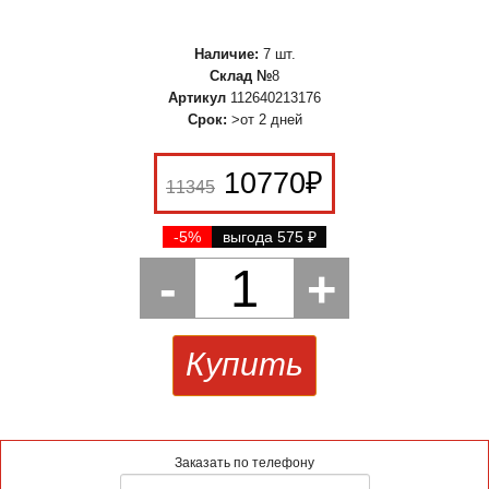
Наличие:
7 шт.
Склад №
8
Артикул
112640213176
Срок:
>от 2 дней
10770
₽
11345
-5%
выгода 575
₽
-
1
+
Купить
Заказать по телефону