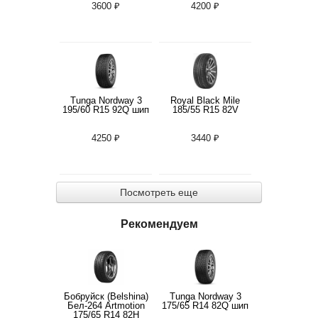
3600 ₽
4200 ₽
Tunga Nordway 3
Royal Black Mile
195/60 R15 92Q шип
185/55 R15 82V
4250 ₽
3440 ₽
Посмотреть еще
Рекомендуем
Бобруйск (Belshina)
Tunga Nordway 3
Бел-264 Artmotion
175/65 R14 82Q шип
175/65 R14 82H