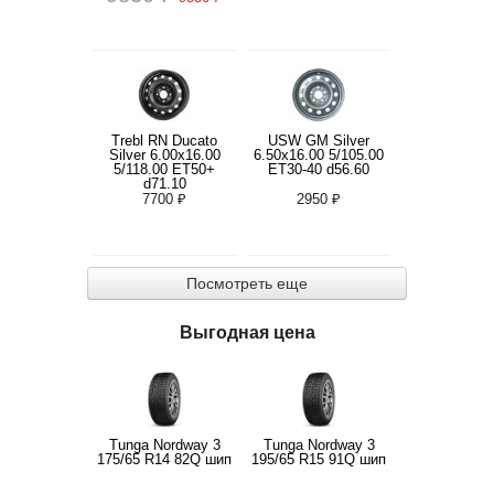
Trebl RN Ducato
USW GM Silver
Silver 6.00x16.00
6.50x16.00 5/105.00
5/118.00 ET50+
ET30-40 d56.60
d71.10
7700 ₽
2950 ₽
Посмотреть еще
Выгодная цена
Tunga Nordway 3
Tunga Nordway 3
175/65 R14 82Q шип
195/65 R15 91Q шип