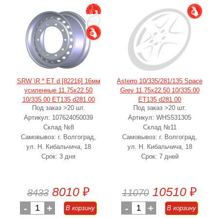
SRW \R * ET d [82216] 16мм
Asterro 10/335/281/135 Space
усиленные 11.75x22.50
Grey 11.75x22.50 10/335.00
10/335.00 ET135 d281.00
ET135 d281.00
Под заказ >20 шт.
Под заказ >20 шт.
Артикул: 107624050039
Артикул: WHS531305
Склад №8
Склад №11
Самовывоз: г. Волгоград,
Самовывоз: г. Волгоград,
ул. Н. Кибальчича, 18
ул. Н. Кибальчича, 18
Срок: 3 дня
Срок: 7 дней
8010
₽
10510
₽
8433
11070
-
1
+
-
1
+
В корзину
В корзину