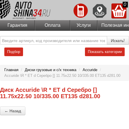
0
Гарантия
Оплата
Услуги
Полезная и
Искать!
Подбор
Показать категории
Главная
/
Диски грузовые и с/х техника
/
Accuride
/
Accuride \R * ET d Серебро [] 11.75x22.50 10/335.00 ET135 d281.00
Диск Accuride \R * ET d Серебро []
11.75x22.50 10/335.00 ET135 d281.00
← Назад