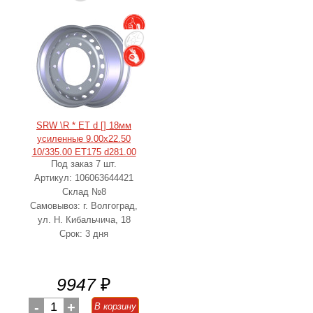
SRW \R * ET d [] 18мм
усиленные 9.00x22.50
10/335.00 ET175 d281.00
Под заказ 7 шт.
Артикул: 106063644421
Склад №8
Самовывоз: г. Волгоград,
ул. Н. Кибальчича, 18
Срок: 3 дня
9947
₽
-
1
+
В корзину