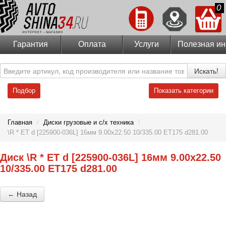
0
Гарантия
Оплата
Услуги
Полезная и
Искать!
Подбор
Показать категории
Главная
/
Диски грузовые и с/х техника
/
\R * ET d [225900-036L] 16мм 9.00x22.50 10/335.00 ET175 d281.00
Диск \R * ET d [225900-036L] 16мм 9.00x22.50
10/335.00 ET175 d281.00
← Назад