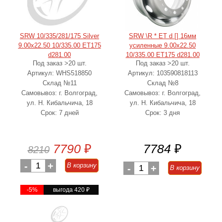
SRW 10/335/281/175 Silver
SRW \R * ET d [] 16мм
9.00x22.50 10/335.00 ET175
усиленные 9.00x22.50
d281.00
10/335.00 ET175 d281.00
Под заказ >20 шт.
Под заказ >20 шт.
Артикул: WHS518850
Артикул: 103590818113
Склад №11
Склад №8
Самовывоз: г. Волгоград,
Самовывоз: г. Волгоград,
ул. Н. Кибальчича, 18
ул. Н. Кибальчича, 18
Срок: 7 дней
Срок: 3 дня
7790
₽
7784
₽
8210
-
1
+
В корзину
-
1
+
В корзину
-5%
выгода 420
₽