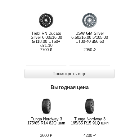
Trebl RN Ducato
USW GM Silver
Silver 6.00x16.00
6.50x16.00 5/105.00
5/118.00 ET50+
ET30-40 d56.60
d71.10
7700 ₽
2950 ₽
Посмотреть еще
Выгодная цена
Tunga Nordway 3
Tunga Nordway 3
175/65 R14 82Q шип
195/65 R15 91Q шип
3600 ₽
4200 ₽