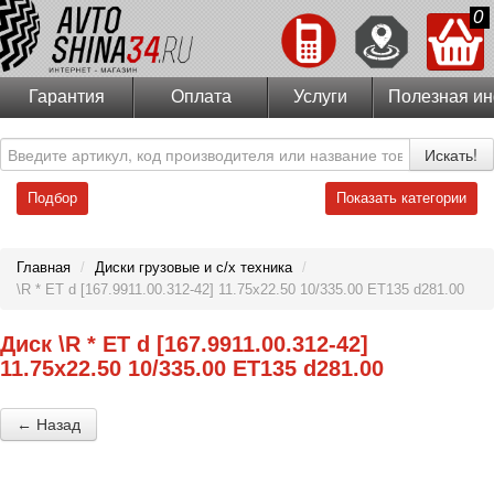
0
Гарантия
Оплата
Услуги
Полезная и
Искать!
Подбор
Показать категории
Главная
/
Диски грузовые и с/х техника
/
\R * ET d [167.9911.00.312-42] 11.75x22.50 10/335.00 ET135 d281.00
Диск \R * ET d [167.9911.00.312-42]
11.75x22.50 10/335.00 ET135 d281.00
← Назад