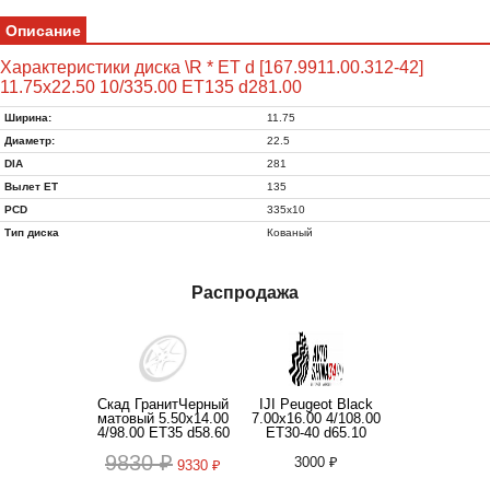
Описание
Характеристики диска \R * ET d [167.9911.00.312-42]
11.75x22.50 10/335.00 ET135 d281.00
Ширина:
11.75
Диаметр:
22.5
DIA
281
Вылет ET
135
PCD
335x10
Тип диска
Кованый
Распродажа
Скад ГранитЧерный
IJI Peugeot Black
матовый 5.50x14.00
7.00x16.00 4/108.00
4/98.00 ET35 d58.60
ET30-40 d65.10
9830 ₽
3000 ₽
9330 ₽