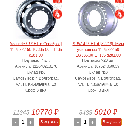
Accuride \R * ET d Серебро []
SRW \R * ET d [82216] 16мм
11.75x22.50 10/335.00 ET135
усиленные 11.75x22.50
d281.00
10/335.00 ET135 d281.00
Под заказ 7 шт.
Под заказ >20 шт.
Артикул: 112640213176
Артикул: 107624050039
Склад №8
Склад №8
Самовывоз: г. Волгоград,
Самовывоз: г. Волгоград,
ул. Н. Кибальчича, 18
ул. Н. Кибальчича, 18
Срок: 3 дня
Срок: 3 дня
10770
₽
8010
₽
11345
8433
-
1
+
-
1
+
В корзину
В корзину