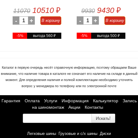
10510
₽
9430
₽
11070
9930
-
1
+
-
1
+
В корзину
В корзину
-5%
выгода 560
₽
-5%
выгода 500
₽
Каталог в первую очередь несёт справочную информацию, поэтому обращаем Ваше
внимание, что наличие товара в каталоге не означает его наличие на складе в данный
момент. Для определения наличия и полной комплектации необходимо уточнять
вопрос у менеджера по телефону или по электронной почте
Гарантия
Оплата
Услуги
Информация
Калькулятор
Запись
на шиномонтаж
Акции
Контакты
Искать!
Легковые шины
Грузовые и с/х шины
Диски