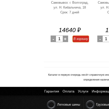
Самовывоз: г. Волгоград,
Самовыв
ул. Н. Кибальчича, 18
ул. Н
Срок: 7 дней
С
14640
₽
1
-
1
+
-
1
В корзину
Каталог в первую очередь несёт справочную ин
определения наличи
Гарантия
Оплата
Услуги
Информац
Легковые шины
Грузовы