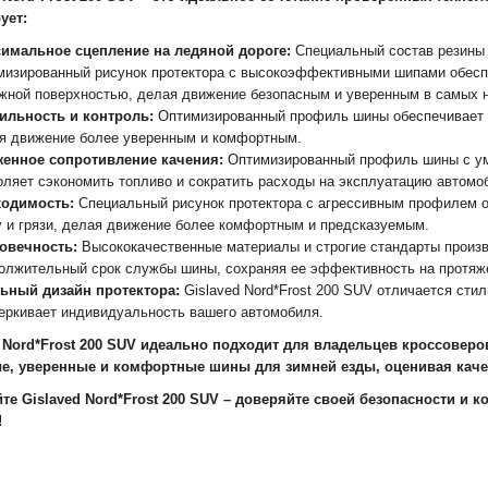
ует:
имальное сцепление на ледяной дороге:
Специальный состав резины 
мизированный рисунок протектора с высокоэффективными шипами обесп
жной поверхностью, делая движение безопасным и уверенным в самых н
ильность и контроль:
Оптимизированный профиль шины обеспечивает с
я движение более уверенным и комфортным.
енное сопротивление качения:
Оптимизированный профиль шины с у
оляет сэкономить топливо и сократить расходы на эксплуатацию автомо
одимость:
Специальный рисунок протектора с агрессивным профилем о
у и грязи, делая движение более комфортным и предсказуемым.
овечность:
Высококачественные материалы и строгие стандарты произв
олжительный срок службы шины, сохраняя ее эффективность на протяже
ьный дизайн протектора:
Gislaved Nord*Frost 200 SUV отличается сти
еркивает индивидуальность вашего автомобиля.
d Nord*Frost 200 SUV идеально подходит для владельцев кроссовер
е, уверенные и комфортные шины для зимней езды, оценивая каче
те Gislaved Nord*Frost 200 SUV – доверяйте своей безопасности и 
!