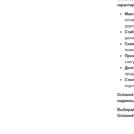
гарантир
Макс
опти
доро
Стаб
дела
Сниж
позв
Прох
снег
Долг
прод
Стил
подч
Gislave
надежны
Выбирай
Gislaved