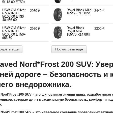
5/118.00 ET50+
d71.10
USW GM Silver
Royal Black Mile
2950 ₽
3440 ₽
6.50x16.00
185/55 R15 82V
5/105.00 ET30-
40 d56.60
USW GM Silver
Royal Black
2950 ₽
3300 ₽
6.50x16.00
Royal Mile
5/108.00 ET50+
185/70 R14 88H
d63.30
отреть еще
Посмотреть еще
laved Nord*Frost 200 SUV: Уве
ней дороге – безопасность и
его внедорожника.
d Nord*Frost 200 SUV – это шипованная зимняя шина, разработанная
жников, которые ценят максимальную безопасность, комфорт и на
х.
 Nord*Frost 200 SUV – это идеальное сочетание проверенных технол