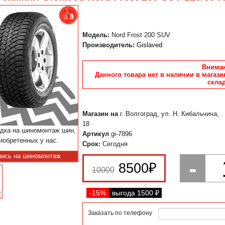
Модель:
Nord Frost 200 SUV
Производитель:
Gislaved
Вниман
Данного товара нет в наличии в магази
склад
Магазин на
г. Волгоград, ул. Н. Кибальчича,
18
дка на шиномонтаж шин,
Артикул
gi-7896
иобретенных у нас.
Срок:
Сегодня
пись на шиномонтаж
-
8500
₽
10000
-15%
выгода 1500
₽
Заказать по телефону