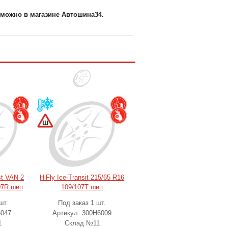
 можно в магазине Автошина34.
st VAN 2
HiFly Ice-Transit 215/65 R16
07R шип
109/107T шип
шт.
Под заказ 1 шт.
5047
Артикул: 300H6009
1
Склад №11