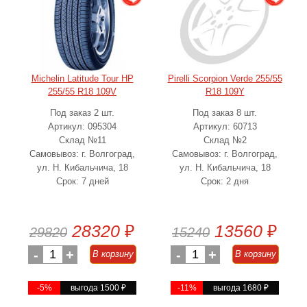
Michelin Latitude Tour HP
Pirelli Scorpion Verde 255/55
255/55 R18 109V
R18 109Y
Под заказ 2 шт.
Под заказ 8 шт.
Артикул: 095304
Артикул: 60713
Склад №11
Склад №2
Самовывоз: г. Волгоград,
Самовывоз: г. Волгоград,
ул. Н. Кибальчича, 18
ул. Н. Кибальчича, 18
Срок: 7 дней
Срок: 2 дня
28320
₽
13560
₽
29820
15240
-
1
+
-
1
+
В корзину
В корзину
-5%
выгода 1500
₽
-11%
выгода 1680
₽