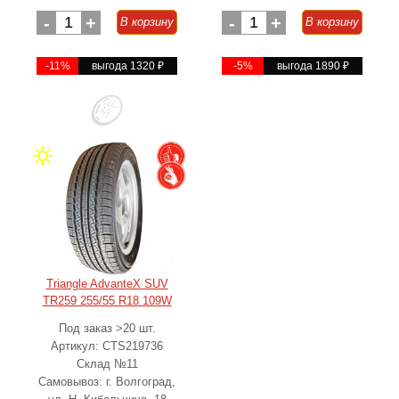
-
1
+
-
1
+
В корзину
В корзину
-11%
выгода 1320
₽
-5%
выгода 1890
₽
Triangle AdvanteX SUV
TR259 255/55 R18 109W
Под заказ >20 шт.
Артикул: CTS219736
Склад №11
Самовывоз: г. Волгоград,