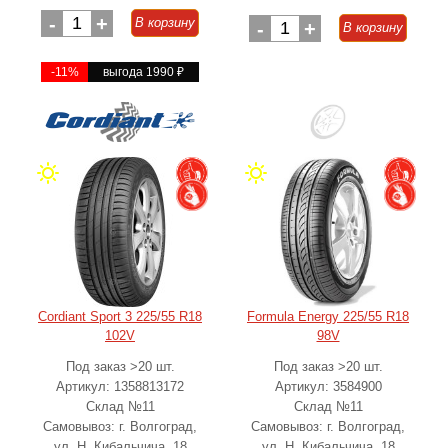
-
1
+
В корзину
-
1
+
В корзину
-11%
выгода 1990
₽
Cordiant Sport 3 225/55 R18
Formula Energy 225/55 R18
102V
98V
Под заказ >20 шт.
Под заказ >20 шт.
Артикул: 1358813172
Артикул: 3584900
Склад №11
Склад №11
Самовывоз: г. Волгоград,
Самовывоз: г. Волгоград,
ул. Н. Кибальчича, 18
ул. Н. Кибальчича, 18