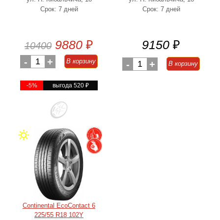
Срок: 7 дней
Срок: 7 дней
9880
₽
9150
₽
10400
-
1
+
В корзину
-
1
+
В корзину
-5%
выгода 520
₽
Continental EcoContact 6
225/55 R18 102Y