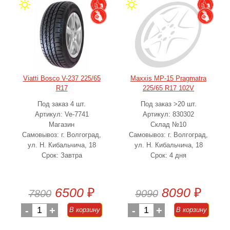
Viatti Bosco V-237 225/65
Maxxis MP-15 Pragmatra
R17
225/65 R17 102V
Под заказ 4 шт.
Под заказ >20 шт.
Артикул: Ve-7741
Артикул: 830302
Магазин
Склад №10
Самовывоз: г. Волгоград,
Самовывоз: г. Волгоград,
ул. Н. Кибальчича, 18
ул. Н. Кибальчича, 18
Срок: Завтра
Срок: 4 дня
6500
₽
8090
₽
7800
9090
-
1
+
-
1
+
В корзину
В корзину