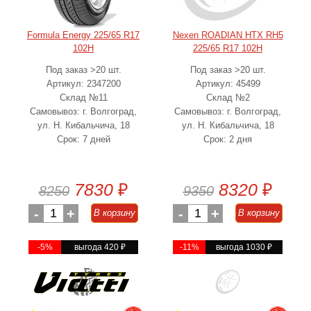
Formula Energy 225/65 R17
Nexen ROADIAN HTX RH5
102H
225/65 R17 102H
Под заказ >20 шт.
Под заказ >20 шт.
Артикул: 2347200
Артикул: 45499
Склад №11
Склад №2
Самовывоз: г. Волгоград,
Самовывоз: г. Волгоград,
ул. Н. Кибальчича, 18
ул. Н. Кибальчича, 18
Срок: 7 дней
Срок: 2 дня
7830
₽
8320
₽
8250
9350
-
1
+
-
1
+
В корзину
В корзину
-5%
выгода 420
₽
-11%
выгода 1030
₽