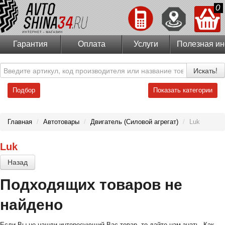
0
Гарантия
Оплата
Услуги
Полезная и
Искать!
Подбор
Показать категории
Главная
/
Автотовары
/
Двигатель (Силовой агрегат)
/
Luk
Luk
Назад
Подходящих товаров не
найдено
Если Вы не нашли интересующий Вас товар, то дайте нам знать. Как