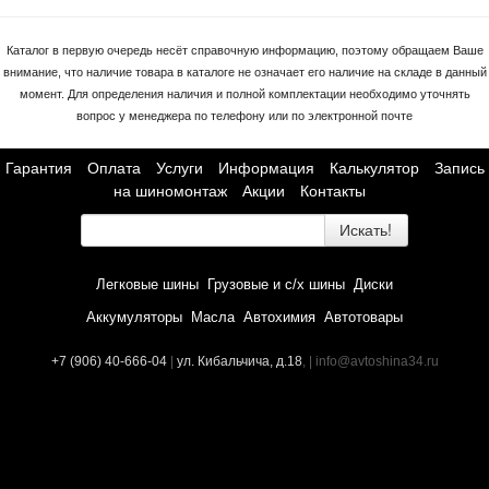
Каталог в первую очередь несёт справочную информацию, поэтому обращаем Ваше
внимание, что наличие товара в каталоге не означает его наличие на складе в данный
момент. Для определения наличия и полной комплектации необходимо уточнять
вопрос у менеджера по телефону или по электронной почте
Гарантия
Оплата
Услуги
Информация
Калькулятор
Запись
на шиномонтаж
Акции
Контакты
Искать!
Легковые шины
Грузовые и с/х шины
Диски
Аккумуляторы
Масла
Автохимия
Автотовары
+7 (906) 40-666-04
|
ул. Кибальчича, д.18
, | info@avtoshina34.ru