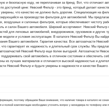
ую и безопасную езду, не переплачивая за бренд. Вот, что отличают ав
 по доступной цене: Невский Фильтр - это бренд, который делает качес
 уверены, что качество не должно быть дорогим. Специализация на филь
зирующийся на производстве фильтров для автомобилей. Мы предлага
х, воздушных и салонных фильтров, которые обеспечивают чистоту раб
ель и салон Вашего автомобиля. Широкий ассортимент: Невский Фильтр
астей для легковых автомобилей, внедорожников, грузовиков и других 
е модели и условия эксплуатации. В каталоге Невский Фильтр Вы найде
ания Вашего автомобиля. Гарантия качества: Все автозапчасти Невский
, что гарантирует их надежность и длительный срок службы. Мы предлаг
автозапчастей Невский Фильтр еще более выгодной. Автозапчасти Невски
т поддерживать свой автомобиль в отличном состоянии и обеспечить се
ены из лучших материалов и отличаются высокой надежностью и длите
асти Невский Фильтр и будьте уверены в надежности и качестве Вашего
формацию, поэтому обращаем Ваше внимание, что наличие товара в каталоге не означа
я и полной комплектации необходимо уточнять вопрос у менеджера по телефону или п