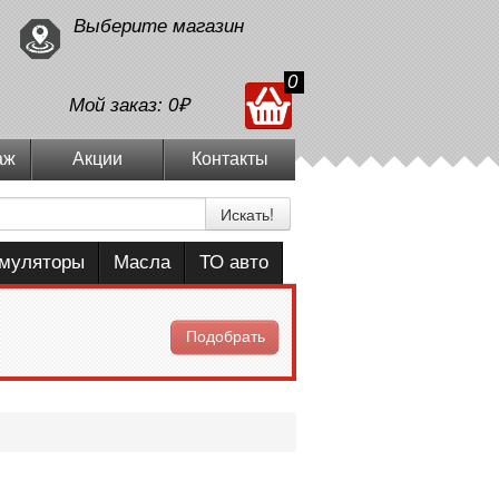
Выберите магазин
0
Мой заказ:
0₽
аж
Акции
Контакты
Искать!
умуляторы
Масла
ТО авто
Подобрать