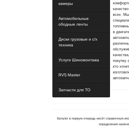
комфортн
камеры
качество
всех. Мы
Автомобильные
специали
ободные ленты
топливны
в двигат
автозапч
Диски грузовые и с/х
различны
техника
обслужив
качества
Услуги Шиномонтажа
покупку 
кто хоче
изготовл
RVS Master
автозапч
Запчасти для ТО
Каталог в первую очередь несёт справочную ин
определения наличи