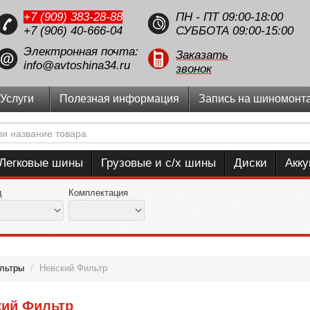
+7 (909) 383-28-88
ПН - ПТ 09:00-18:00
+7 (906) 40-666-04
СУББОТА 09:00-15:00
Электронная почта:
Заказать
info@avtoshina34.ru
звонок
Услуги
Полезная информация
Запись на шиномонт
Легковые шины
Грузовые и с/х шины
Диски
Акк
д
Комплектация
льтры
/
Невский Фильтр
кий Фильтр