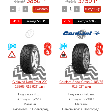
3850
₽
3750
₽
4350
4150
-
1
+
-
1
+
В корзину
В корзину
-11%
выгода 500
₽
-10%
выгода 400
₽
Gislaved Nord Frost 200
Cordiant Snow Cross 2 185/65
185/65 R15 92T шип
R15 92T шип
Под заказ 4 шт.
Под заказ >20 шт.
Артикул: gi-2280
Артикул: co-3817
Магазин
Магазин
Самовывоз: г. Волгоград,
Самовывоз: г. Волгоград,