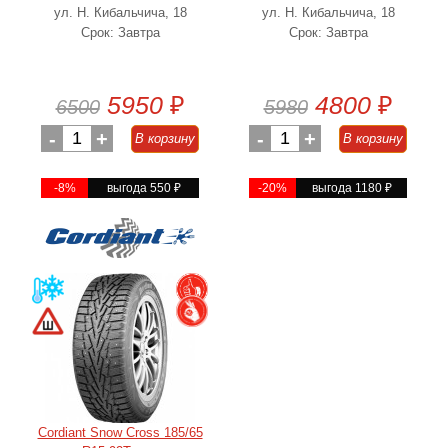
ул. Н. Кибальчича, 18
ул. Н. Кибальчича, 18
Срок: Завтра
Срок: Завтра
5950
₽
4800
₽
6500
5980
-
1
+
-
1
+
В корзину
В корзину
-8%
выгода 550
₽
-20%
выгода 1180
₽
Cordiant Snow Cross 185/65