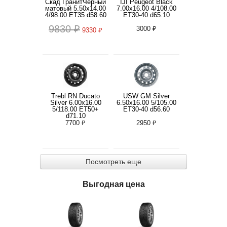
Скад ГранитЧерный
IJI Peugeot Black
матовый 5.50x14.00
7.00x16.00 4/108.00
4/98.00 ET35 d58.60
ET30-40 d65.10
9830 ₽
3000 ₽
9330 ₽
Trebl RN Ducato
USW GM Silver
Silver 6.00x16.00
6.50x16.00 5/105.00
5/118.00 ET50+
ET30-40 d56.60
d71.10
7700 ₽
2950 ₽
Посмотреть еще
Выгодная цена