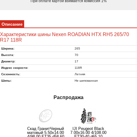
При оплате картой взимается комиссия 1%
Описание
Характеристики шины Nexen ROADIAN HTX RH5 265/70
R17 118R
Ширина:
265
Высота:
70
Диаметр:
17
Индекс скорости:
118R
Сезонность:
Летняя
Шипы:
Не шипованная
Распродажа
Скад ГранитЧерный
IJI Peugeot Black
матовый 5.50x14.00
7.00x16.00 4/108.00
4/98.00 ET35 d58.60
ET30-40 d65.10