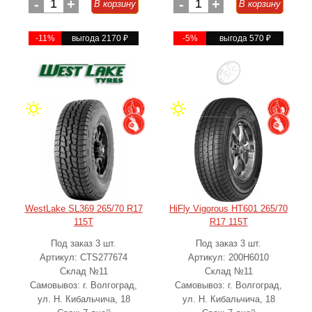
-
1
+
-
1
+
В корзину
В корзину
-11%
выгода 2170
₽
-5%
выгода 570
₽
WestLake SL369 265/70 R17
HiFly Vigorous HT601 265/70
115T
R17 115T
Под заказ 3 шт.
Под заказ 3 шт.
Артикул: CTS277674
Артикул: 200H6010
Склад №11
Склад №11
Самовывоз: г. Волгоград,
Самовывоз: г. Волгоград,
ул. Н. Кибальчича, 18
ул. Н. Кибальчича, 18