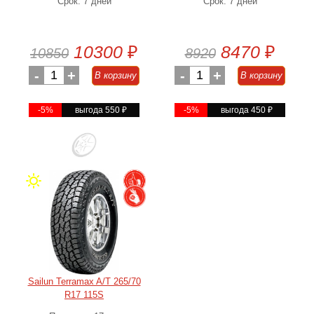
Срок: 7 дней
Срок: 7 дней
10300
₽
8470
₽
10850
8920
-
1
+
-
1
+
В корзину
В корзину
-5%
выгода 550
₽
-5%
выгода 450
₽
Sailun Terramax A/T 265/70
R17 115S