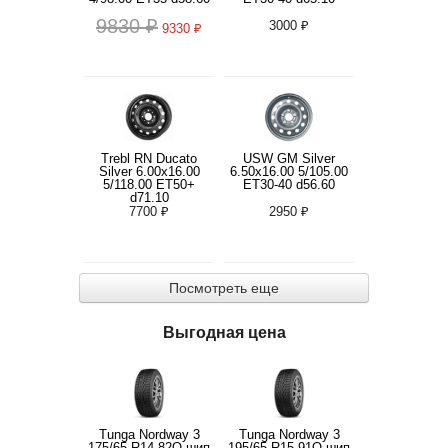
9830 ₽
3000 ₽
9330 ₽
Trebl RN Ducato
USW GM Silver
Silver 6.00x16.00
6.50x16.00 5/105.00
5/118.00 ET50+
ET30-40 d56.60
d71.10
7700 ₽
2950 ₽
Посмотреть еще
Выгодная цена
Tunga Nordway 3
Tunga Nordway 3
175/65 R14 82Q шип
195/65 R15 91Q шип