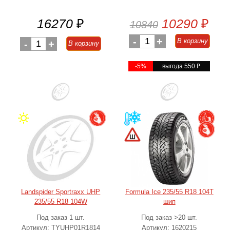
16270
₽
10290
₽
10840
-
1
+
В корзину
-
1
+
В корзину
-5%
выгода 550
₽
Landspider Sportraxx UHP
Formula Ice 235/55 R18 104T
235/55 R18 104W
шип
Под заказ 1 шт.
Под заказ >20 шт.
Артикул: TYUHP01R1814
Артикул: 1620215