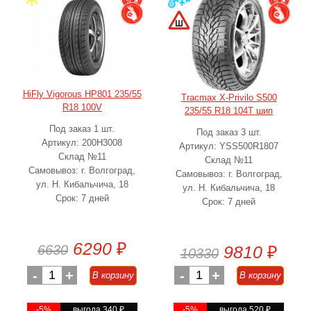
HiFly Vigorous HP801 235/55
Tracmax X-Privilo S500
R18 100V
235/55 R18 104T шип
Под заказ 1 шт.
Под заказ 3 шт.
Артикул: 200H3008
Артикул: YSS500R1807
Склад №11
Склад №11
Самовывоз: г. Волгоград,
Самовывоз: г. Волгоград,
ул. Н. Кибальчича, 18
ул. Н. Кибальчича, 18
Срок: 7 дней
Срок: 7 дней
6290
₽
6630
9810
₽
10330
-
1
+
-
1
+
В корзину
В корзину
-5%
выгода 340
₽
-5%
выгода 520
₽