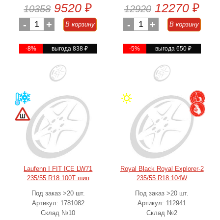
9520
₽
12270
₽
10358
12920
-
1
+
-
1
+
В корзину
В корзину
-8%
выгода 838
₽
-5%
выгода 650
₽
Laufenn I FIT ICE LW71
Royal Black Royal Explorer-2
235/55 R18 100T шип
235/55 R18 104W
Под заказ >20 шт.
Под заказ >20 шт.
Артикул: 1781082
Артикул: 112941
Склад №10
Склад №2