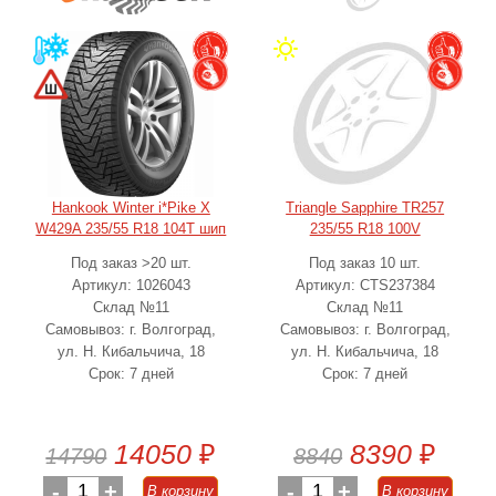
Hankook Winter i*Pike X
Triangle Sapphire TR257
W429A 235/55 R18 104T шип
235/55 R18 100V
Под заказ >20 шт.
Под заказ 10 шт.
Артикул: 1026043
Артикул: CTS237384
Склад №11
Склад №11
Самовывоз: г. Волгоград,
Самовывоз: г. Волгоград,
ул. Н. Кибальчича, 18
ул. Н. Кибальчича, 18
Срок: 7 дней
Срок: 7 дней
14050
₽
8390
₽
14790
8840
-
1
+
-
1
+
В корзину
В корзину