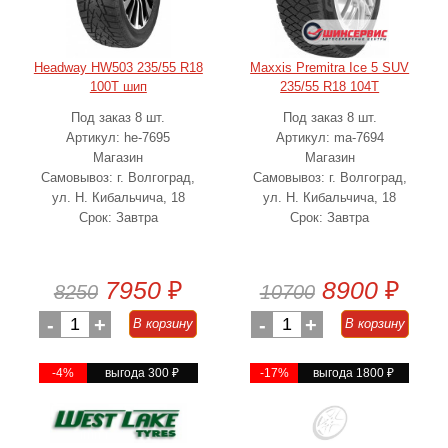
Headway HW503 235/55 R18
Maxxis Premitra Ice 5 SUV
100T шип
235/55 R18 104T
Под заказ 8 шт.
Под заказ 8 шт.
Артикул: he-7695
Артикул: ma-7694
Магазин
Магазин
Самовывоз: г. Волгоград,
Самовывоз: г. Волгоград,
ул. Н. Кибальчича, 18
ул. Н. Кибальчича, 18
Срок: Завтра
Срок: Завтра
7950
₽
8900
₽
8250
10700
-
1
+
-
1
+
В корзину
В корзину
-4%
выгода 300
₽
-17%
выгода 1800
₽