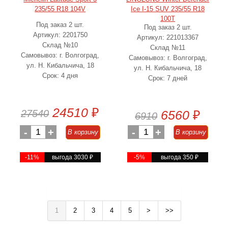
235/55 R18 104V
Ice I-15 SUV 235/55 R18
100T
Под заказ 2 шт.
Под заказ 2 шт.
Артикул: 2201750
Артикул: 221013367
Склад №10
Склад №11
Самовывоз: г. Волгоград,
Самовывоз: г. Волгоград,
ул. Н. Кибальчича, 18
ул. Н. Кибальчича, 18
Срок: 4 дня
Срок: 7 дней
24510
₽
27540
6560
₽
6910
-
1
+
-
1
+
В корзину
В корзину
-11%
выгода 3030
₽
-5%
выгода 350
₽
1
2
3
4
5
>
>>