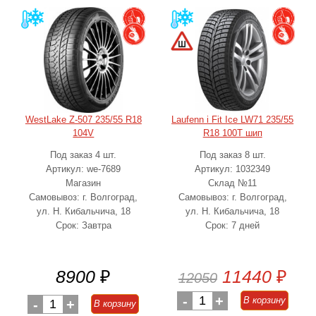
WestLake Z-507 235/55 R18
Laufenn i Fit Ice LW71 235/55
104V
R18 100T шип
Под заказ 4 шт.
Под заказ 8 шт.
Артикул: we-7689
Артикул: 1032349
Магазин
Склад №11
Самовывоз: г. Волгоград,
Самовывоз: г. Волгоград,
ул. Н. Кибальчича, 18
ул. Н. Кибальчича, 18
Срок: Завтра
Срок: 7 дней
8900
₽
11440
₽
12050
-
1
+
В корзину
-
1
+
В корзину