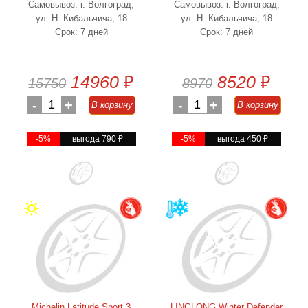
Самовывоз: г. Волгоград,
Самовывоз: г. Волгоград,
ул. Н. Кибальчича, 18
ул. Н. Кибальчича, 18
Срок: 7 дней
Срок: 7 дней
14960
₽
8520
₽
15750
8970
-
1
+
-
1
+
В корзину
В корзину
-5%
выгода 790
₽
-5%
выгода 450
₽
Michelin Latitude Sport 3
LINGLONG Winter Defender