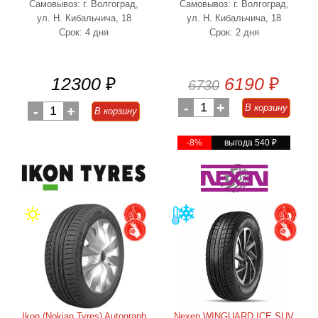
Самовывоз: г. Волгоград,
Самовывоз: г. Волгоград,
ул. Н. Кибальчича, 18
ул. Н. Кибальчича, 18
Срок: 4 дня
Срок: 2 дня
12300
₽
6190
₽
6730
-
1
+
В корзину
-
1
+
В корзину
-8%
выгода 540
₽
Ikon (Nokian Tyres) Autograph
Nexen WINGUARD ICE SUV