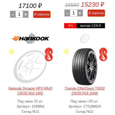
15230
₽
17100
₽
16560
-
1
+
В корзину
-
1
+
В корзину
-8%
выгода 1330
₽
Hankook Dynapro HPX RA43
Triangle EffeXSport TH202
235/55 R18 100V
235/55 R18 104W
Под заказ 10 шт.
Под заказ >20 шт.
Артикул: 1030854
Артикул: CTS284619
Склад №11
Склад №11